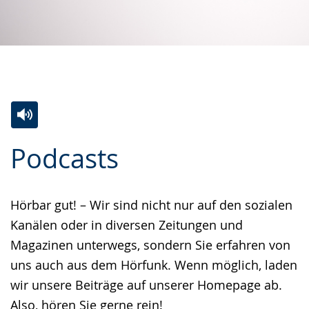
Zur
Aktiviere
Ein
Podcasts
Leichten
Audio-
Video
Sprache
Unterstützung.
in
wechseln.
Deutscher
Hörbar gut! – Wir sind nicht nur auf den sozialen
Gebärdensprache
Kanälen oder in diversen Zeitungen und
wird
Magazinen unterwegs, sondern Sie erfahren von
angezeigt.
uns auch aus dem Hörfunk. Wenn möglich, laden
wir unsere Beiträge auf unserer Homepage ab.
Also, hören Sie gerne rein!