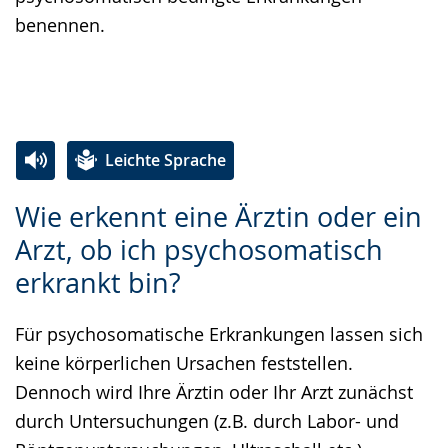
benennen.
Leichte Sprache
Zur
Aktiviere
Ein
Wie erkennt eine Ärztin oder ein
Leichten
Audio-
Video
Arzt, ob ich psychosomatisch
Sprache
Unterstützung.
in
erkrankt bin?
wechseln.
Deutscher
Gebärdensprache
Für psychosomatische Erkrankungen lassen sich
wird
keine körperlichen Ursachen feststellen.
angezeigt.
Dennoch wird Ihre Ärztin oder Ihr Arzt zunächst
durch Untersuchungen (z.B. durch Labor- und