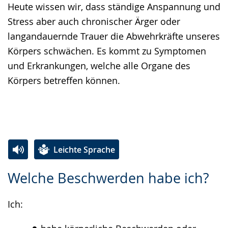
Heute wissen wir, dass ständige Anspannung und
Stress aber auch chronischer Ärger oder
langandauernde Trauer die Abwehrkräfte unseres
Körpers schwächen. Es kommt zu Symptomen
und Erkrankungen, welche alle Organe des
Körpers betreffen können.
Leichte Sprache
Zur
Aktiviere
Ein
Welche Beschwerden habe ich?
Leichten
Audio-
Video
Sprache
Unterstützung.
in
Ich:
wechseln.
Deutscher
Gebärdensprache