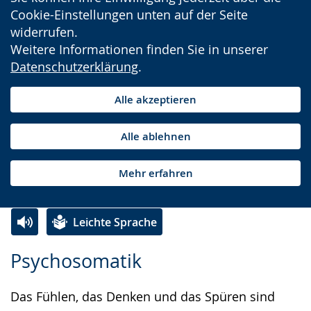
Cookie-Einstellungen unten auf der Seite
widerrufen.
Weitere Informationen finden Sie in unserer
Datenschutzerklärung
.
Alle akzeptieren
Alle ablehnen
Mehr erfahren
Leichte Sprache
Zur
Aktiviere
Ein
Psychosomatik
Leichten
Audio-
Video
Sprache
Unterstützung.
in
Das Fühlen, das Denken und das Spüren sind
wechseln.
Deutscher