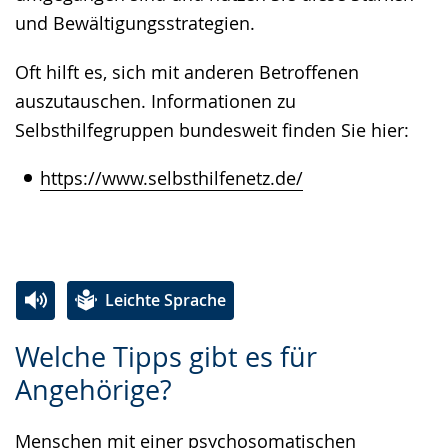
und Bewältigungsstrategien.
Oft hilft es, sich mit anderen Betroffenen
auszutauschen. Informationen zu
Selbsthilfegruppen bundesweit finden Sie hier:
https://www.selbsthilfenetz.de/
Leichte Sprache
Zur
Aktiviere
Ein
Welche Tipps gibt es für
Leichten
Audio-
Video
Angehörige?
Sprache
Unterstützung.
in
wechseln.
Deutscher
Menschen mit einer psychosomatischen