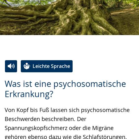
Leichte Sprache
Zur
Aktiviere
Ein
Was ist eine psychosomatische
Leichten
Audio-
Video
Erkrankung?
Sprache
Unterstützung.
in
wechseln.
Deutscher
Von Kopf bis Fuß lassen sich psychosomatische
Gebärdensprache
Beschwerden beschreiben. Der
wird
Spannungskopfschmerz oder die Migräne
angezeigt.
gehören ebenso dazu wie die Schlafstörungen.