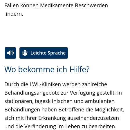
Fällen können Medikamente Beschwerden
lindern.
Leichte Sprache
Zur
Aktiviere
Ein
Wo bekomme ich Hilfe?
Leichten
Audio-
Video
Sprache
Unterstützung.
in
Durch die LWL-Kliniken werden zahlreiche
wechseln.
Deutscher
Behandlungsangebote zur Verfügung gestellt. In
Gebärdensprache
stationären, tagesklinischen und ambulanten
wird
Behandlungen haben Betroffene die Möglichkeit,
angezeigt.
sich mit ihrer Erkrankung auseinanderzusetzen
und die Veränderung im Leben zu bearbeiten.