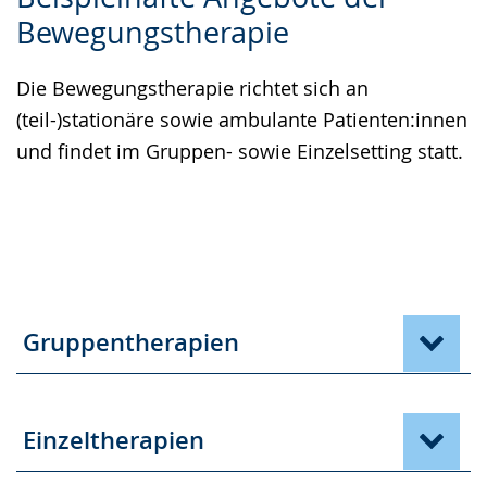
Leichten
Audio-
Video
Bewegungstherapie
Sprache
Unterstützung.
in
wechseln.
Deutscher
Die Bewegungstherapie richtet sich an
Gebärdensprache
(teil-)stationäre sowie ambulante Patienten:innen
wird
und findet im Gruppen- sowie Einzelsetting statt.
angezeigt.
Gruppentherapien
Einzeltherapien