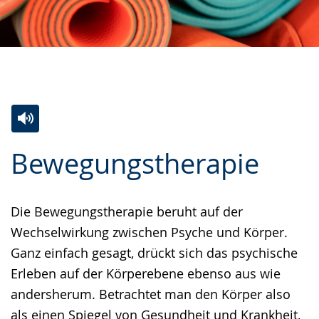
Zur
Aktiviere
Ein
Bewegungstherapie
Leichten
Audio-
Video
Sprache
Unterstützung.
in
wechseln.
Deutscher
Die Bewegungstherapie beruht auf der
Gebärdensprache
Wechselwirkung zwischen Psyche und Körper.
wird
Ganz einfach gesagt, drückt sich das psychische
angezeigt.
Erleben auf der Körperebene ebenso aus wie
andersherum. Betrachtet man den Körper also
als einen Spiegel von Gesundheit und Krankheit,