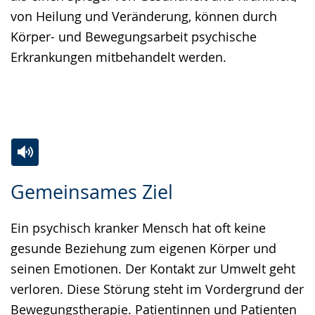
von Heilung und Veränderung, können durch
Körper- und Bewegungsarbeit psychische
Erkrankungen mitbehandelt werden.
Zur
Aktiviere
Ein
Gemeinsames Ziel
Leichten
Audio-
Video
Sprache
Unterstützung.
in
Ein psychisch kranker Mensch hat oft keine
wechseln.
Deutscher
gesunde Beziehung zum eigenen Körper und
Gebärdensprache
seinen Emotionen. Der Kontakt zur Umwelt geht
wird
verloren. Diese Störung steht im Vordergrund der
angezeigt.
Bewegungstherapie. Patientinnen und Patienten