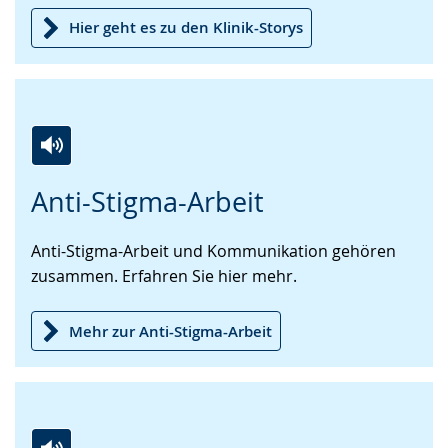
Hier geht es zu den Klinik-Storys
Zur
Aktiviere
Ein
Anti-Stigma-Arbeit
Leichten
Audio-
Video
Sprache
Unterstützung.
in
Anti-Stigma-Arbeit und Kommunikation gehören
wechseln.
Deutscher
zusammen. Erfahren Sie hier mehr.
Gebärdensprache
wird
angezeigt.
Mehr zur Anti-Stigma-Arbeit