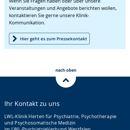
Wenn Sie Fragen haben oder über unsere
wechseln.
Deutscher
Veranstaltungen und Angebote berichten wollen,
Gebärdensprache
kontaktieren Sie gerne unsere Klinik-
wird
Kommunikation.
angezeigt.
Hier geht es zum Pressekontakt
nach oben
Ihr Kontakt zu uns
LWL-Klinik Herten für Psychiatrie, Psychotherapie
und Psychosomatische Medizin
im LWL-PsychiatrieVerbund Westfalen