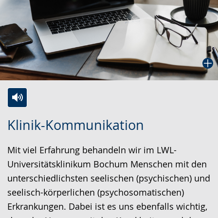
Zur
Aktiviere
Ein
Klinik-Kommunikation
Leichten
Audio-
Video
Sprache
Unterstützung.
in
Mit viel Erfahrung behandeln wir im LWL-
wechseln.
Deutscher
Universitätsklinikum Bochum Menschen mit den
Gebärdensprache
unterschiedlichsten seelischen (psychischen) und
wird
seelisch-körperlichen (psychosomatischen)
angezeigt.
Erkrankungen. Dabei ist es uns ebenfalls wichtig,