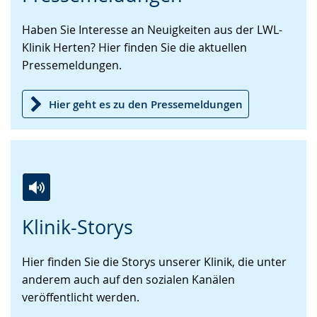
Sprache
Unterstützung.
in
Haben Sie Interesse an Neuigkeiten aus der LWL-
wechseln.
Deutscher
Klinik Herten? Hier finden Sie die aktuellen
Gebärdensprache
Pressemeldungen.
wird
angezeigt.
Hier geht es zu den Pressemeldungen
Zur
Aktiviere
Ein
Klinik-Storys
Leichten
Audio-
Video
Sprache
Unterstützung.
in
Hier finden Sie die Storys unserer Klinik, die unter
wechseln.
Deutscher
anderem auch auf den sozialen Kanälen
Gebärdensprache
veröffentlicht werden.
wird
angezeigt.