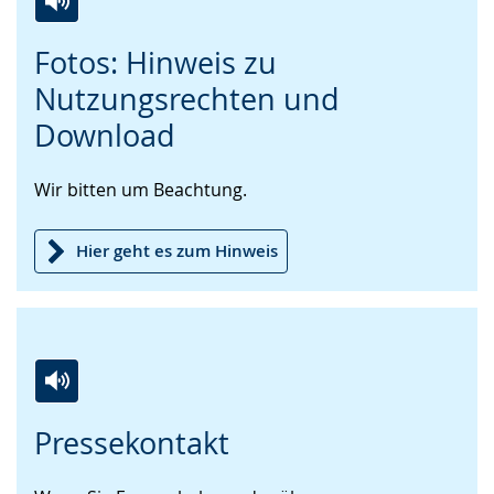
Zur
Aktiviere
Ein
Fotos: Hinweis zu
Leichten
Audio-
Video
Sprache
Unterstützung.
in
Nutzungsrechten und
wechseln.
Deutscher
Download
Gebärdensprache
wird
Wir bitten um Beachtung.
angezeigt.
Hier geht es zum Hinweis
Zur
Aktiviere
Ein
Pressekontakt
Leichten
Audio-
Video
Sprache
Unterstützung.
in