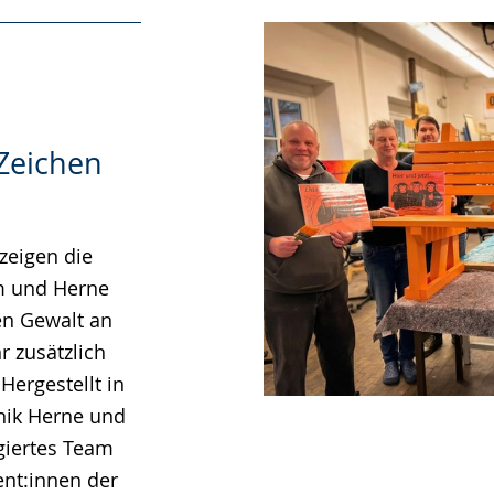
Zeichen
zeigen die
m und Herne
en Gewalt an
r zusätzlich
ergestellt in
nik Herne und
giertes Team
ent:innen der