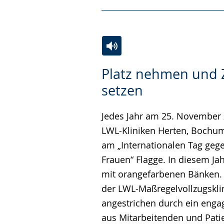
Zur
Aktiviere
Ein
Platz nehmen und 
Leichten
Audio-
Video
setzen
Sprache
Unterstützung.
in
wechseln.
Deutscher
Jedes Jahr am 25. November 
Gebärdensprache
LWL-Kliniken Herten, Bochu
wird
am „Internationalen Tag geg
angezeigt.
Frauen“ Flagge. In diesem Jah
mit orangefarbenen Bänken. H
der LWL-Maßregelvollzugskli
angestrichen durch ein enga
aus Mitarbeitenden und Pati