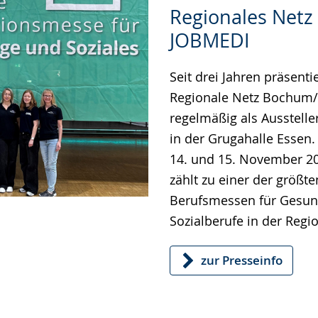
Zur
Aktiviere
Ein
Regionales Netz 
Leichten
Audio-
Video
JOBMEDI
Sprache
Unterstützung.
in
wechseln.
Deutscher
Seit drei Jahren präsenti
Gebärdensprache
Regionale Netz Bochum
wird
regelmäßig als Ausstelle
angezeigt.
in der Grugahalle Essen.
14. und 15. November 2
zählt zu einer der größt
Berufs­messen für Gesun
Sozialberufe in der Regi
zur Presseinfo