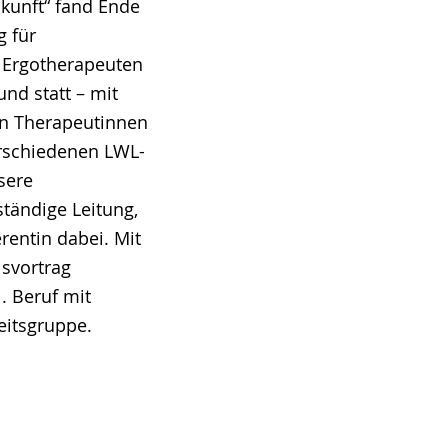
ukunft“ fand Ende
g für
 Ergotherapeuten
nd statt – mit
en Therapeutinnen
rschiedenen LWL-
sere
ständige Leitung,
erentin dabei. Mit
lsvortrag
. Beruf mit
eitsgruppe.