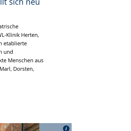
llt sich neu
atrische
L-Klinik Herten,
n etablierte
ch und
kte Menschen aus
Marl, Dorsten,