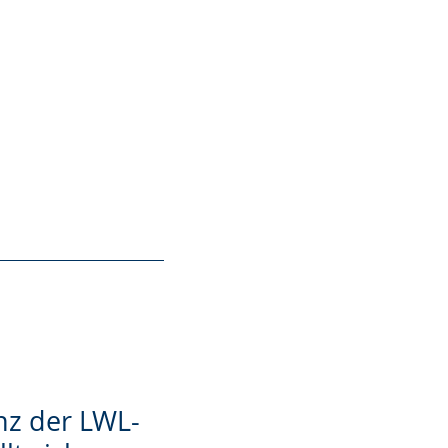
nz der LWL-