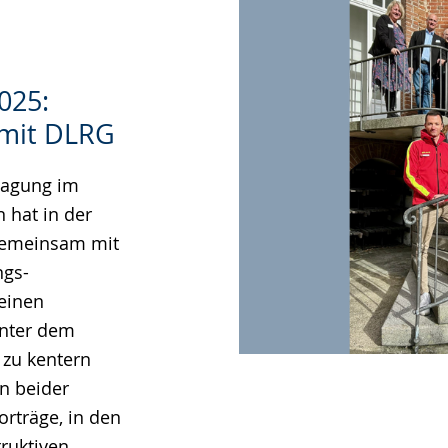
025:
 mit DLRG
tagung im
 hat in der
gemeinsam mit
ngs-
 einen
Unter dem
 zu kentern
n beider
rträge, in den
ruktiven