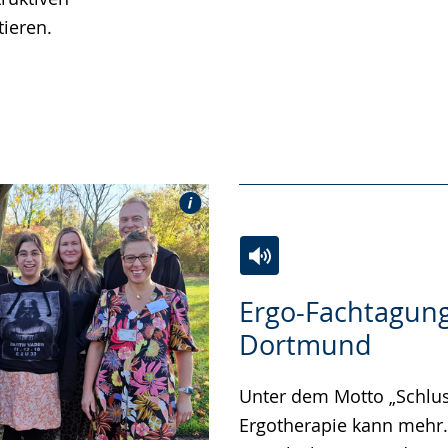
ieren.
Zur
Aktiviere
Ein
Ergo-Fachtagung
Leichten
Audio-
Video
Dortmund
Sprache
Unterstützung.
in
wechseln.
Deutscher
Unter dem Motto „Schlus
Gebärdensprache
Ergotherapie kann mehr.
wird