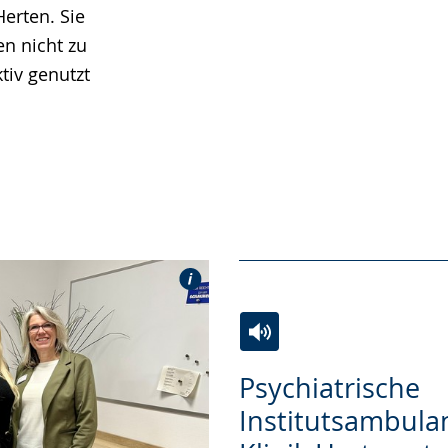
Herten. Sie
n nicht zu
tiv genutzt
Zur
Aktiviere
Ein
Psychiatrische
Leichten
Audio-
Video
Institutsambula
Sprache
Unterstützung.
in