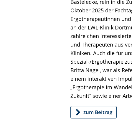
Bastelecke, rein in die Z
angezeigt.
Oktober 2025 der Fachta
Ergotherapeutinnen und
an der LWL-Klinik Dortmu
zahlreichen interessiert
und Therapeuten aus ve
Kliniken. Auch die für un
Spezial-/Ergotherapie zu
Britta Nagel, war als Ref
einem interaktiven Impu
„Ergotherapie im Wandel
Zukunft“ sowie einer Arb
zum Beitrag