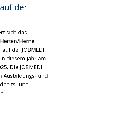
auf der
ert sich das
/Herten/Herne
r auf der JOBMEDI
 In diesem Jahr am
025. Die JOBMEDI
en Ausbildungs- und
dheits- und
on.