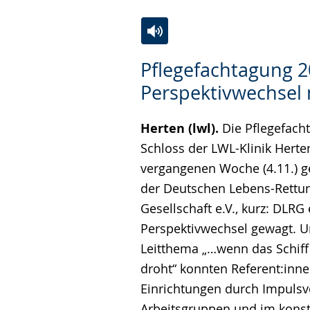
Zur
Aktiviere
Ein
Pflegefachtagung 2
Leichten
Audio-
Video
Perspektivwechsel
Sprache
Unterstützung.
in
wechseln.
Deutscher
Herten (lwl).
Die Pflegefach
Gebärdensprache
Schloss der LWL-Klinik Herten
wird
vergangenen Woche (4.11.) 
angezeigt.
der Deutschen Lebens-Rettu
Gesellschaft e.V., kurz: DLRG
Perspektivwechsel gewagt. 
Leitthema „…wenn das Schiff
droht“ konnten Referent:inne
Einrichtungen durch Impulsvo
Arbeitsgruppen und im konst