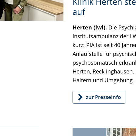
Klinik Herten ste
wechseln.
Deutscher
Gebärdensprache
auf
wird
Herten (lwl).
Die Psychi
angezeigt.
Institutsambulanz der LW
kurz: PIA ist seit 40 Jahre
Anlaufstelle für psychis
psychosomatisch erkran
Herten, Recklinghausen, 
Haltern und Umgebung.
zur Presseinfo