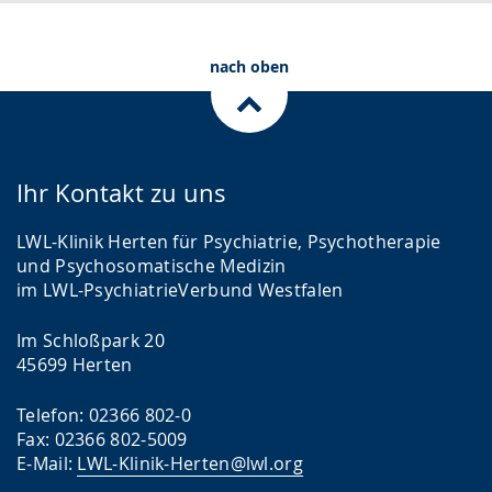
.
p
r
nach oben
a
c
h
e
Ihr Kontakt zu uns
w
i
LWL-Klinik Herten für Psychiatrie, Psychotherapie
r
und Psychosomatische Medizin
im LWL-PsychiatrieVerbund Westfalen
d
a
Im Schloßpark 20
n
45699 Herten
g
Telefon: 02366 802-0
e
Fax: 02366 802-5009
z
E-Mail:
LWL-Klinik-Herten@lwl.org
e