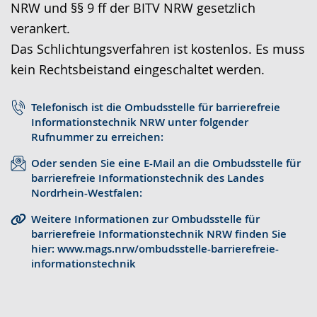
NRW und §§ 9 ff der BITV NRW gesetzlich
r
o
t
verankert.
a
-
s
Das Schlichtungsverfahren ist kostenlos. Es muss
c
U
c
kein Rechtsbeistand eingeschaltet werden.
h
n
h
e
t
e
Telefonisch ist die Ombudsstelle für barrierefreie
w
e
r
Informationstechnik NRW unter folgender
e
r
G
Rufnummer zu erreichen:
c
s
e
Oder senden Sie eine E-Mail an die Ombudsstelle für
h
t
b
barrierefreie Informationstechnik des Landes
Nordrhein-Westfalen:
s
ü
ä
e
t
r
Weitere Informationen zur Ombudsstelle für
barrierefreie Informationstechnik NRW finden Sie
l
z
d
hier: www.mags.nrw/ombudsstelle-barrierefreie-
n
u
e
informationstechnik
.
n
n
g
s